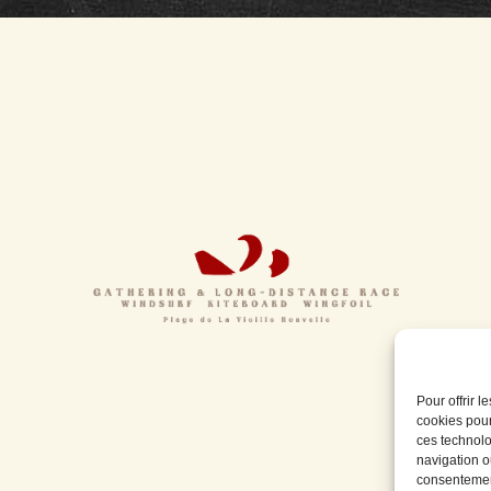
Pour offrir 
cookies pour
ces technolo
navigation ou
consentement