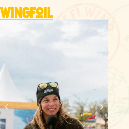
Wingfoil
Nicolas
Warembourg
"L'un des points les plus importants
pour une course réussie, quel que
soit votre objectif, est de prendre le
temps de tester le plan d'eau avant
le départ de la course. J'essaie
toujours de tirer quelques bords
avant le premier briefing pour me
faire une idée des conditions de
vent réelles. Il y a souvent une
différence entre ce que l'on voit
depuis la plage et ce que l'on
ressent sur l'eau. Si vous le pouvez,
préparez 2 ou 3 voiles avant le
départ. Cela vous permettra de
gagner du temps si vous décidez de
changer d'équipement avant le
départ. Bonne course !
"