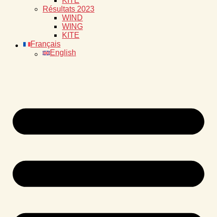
KITE
Résultats 2023
WIND
WING
KITE
Français
English